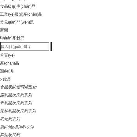
食品級(jí)產(chǎn)品
工業(yè)級(jí)產(chǎn)品
常見(jiàn)問(wèn)題
新聞
聯(lián)系我們
首頁(yè)
產(chǎn)品
類(lèi)別
>食品
食品級(jí)聚丙烯酸鈉
面制品改良劑系列
米制品改良劑系列
淀粉制品改良劑系列
乳化劑系列
復(fù)配增稠劑系列
其他改良劑