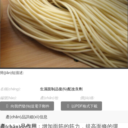
簡(jiǎn)短描述:
名稱(chēng):
生濕面制品復(fù)配改良劑
編號(hào):
產(chǎn)地:
價(jià)格:
向我們發(fā)送電子郵件
以PDF格式下載
產(chǎn)品詳細(xì)信息
產(chǎn)品作用
：增加面筋的筋力，提高面條的彈