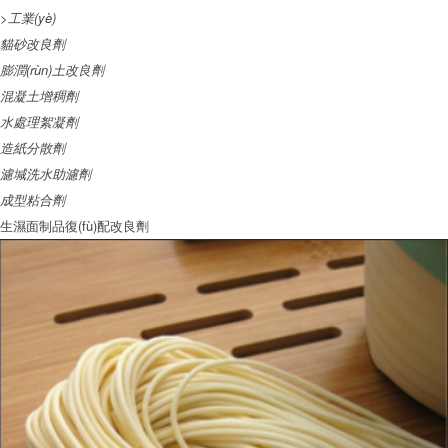
>工業(yè)
貓砂改良劑
膨潤(rùn)土改良劑
混凝土增稠劑
水處理絮凝劑
造紙分散劑
濾堿洗水助濾劑
成型粘合劑
生濕面制品復(fù)配改良劑