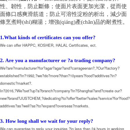
性、韌性，防止斷條；使面片表面更加光潔，從而使
面條口感爽滑筋道；防止可溶性淀粉的析出，減少面
條烹煮時(shí)糊湯；增強(qiáng)產(chǎn)品的耐煮性。
1.What kinds of certificates can you offer?
We can offer HAPPC, KOSHER, HALAL Certificates, ect.
2. Are you a manufacturer or ?a trading company?
We?are?manufacturer?for?agar?agar?and?carrageenan?,?Our?factory?
established?in?1992,?we?do?more?than?10years?food?additives?in?
domestic?market?.
In?2016,?We?set?up?a?branch?company?in?Shanghai?and?create our?
new?brand?JUSTCHEM,?dedicating?to?offer?better?sales?service?for?food?
additives?as?well?as?to?expand?overseas?markets.
3. How long shall we wait for your reply?
We can guarantee to reply your inquiries ?in less than 24 hours in working