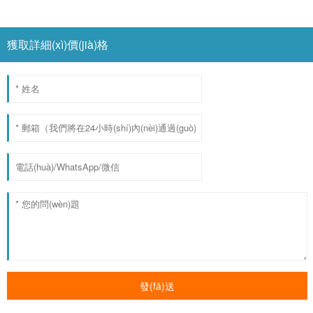
獲取詳細(xì)價(jià)格
發(fā)送