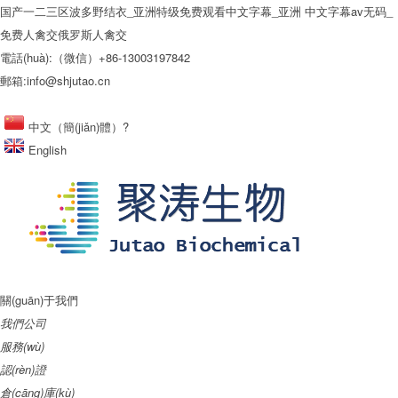
国产一二三区波多野结衣_亚洲特级免费观看中文字幕_亚洲 中文字幕av无码_
免费人禽交俄罗斯人禽交
電話(huà):（微信）+86-13003197842
郵箱:info@shjutao.cn
中文（簡(jiǎn)體）?
English
關(guān)于我們
我們公司
服務(wù)
認(rèn)證
倉(cāng)庫(kù)