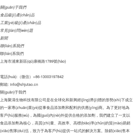
關(guān)于我們
食品級(jí)產(chǎn)品
工業(yè)級(jí)產(chǎn)品
常見(jiàn)問(wèn)題
新聞
聯(lián)系我們
聯(lián)系我們
上海市浦東新區(qū)康橋路1789號(hào)
電話(huà):（微信）+86-13003197842
郵箱:
info@shjutao.cn
關(guān)于我們
上海聚濤生物科技有限公司是在全球化和新興經(jīng)濟(jì)體的形勢(shì)下成立
的一家專(zhuān)業(yè)從事食品添加劑和配料的供應(yīng)商。為了更好地為
客戶(hù)服務(wù)，為國(guó)內(nèi)外提供合格的添加劑，我們建立了一支以
食品添加劑為核心，高質(zhì)量、高效率、高標(biāo)準(zhǔn)的貿(mào)易銷
(xiāo)售隊(duì)伍，致力于為客戶(hù)提供一站式的解決方案。除銷(xiāo)售本